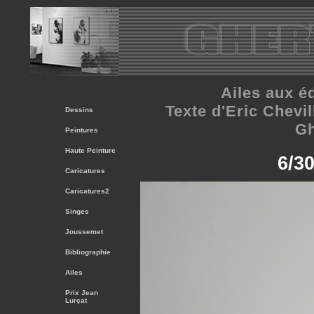
Ailes
aux éd
Texte d'Eric Chevil
Dessins
Gh
Peintures
Haute Peinture
6/30
Caricatures
Caricatures2
Singes
Joussemet
Bibliographie
Ailes
Prix Jean
Lurçat