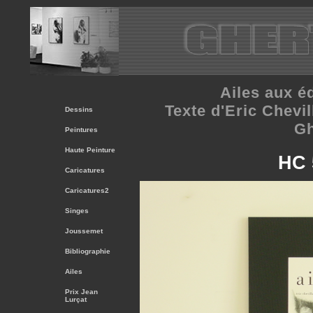
Ailes
aux éd
Texte d'Eric Chevil
Dessins
Gh
Peintures
Haute Peinture
HC 
Caricatures
Caricatures2
Singes
Joussemet
Bibliographie
Ailes
Prix Jean
Lurçat